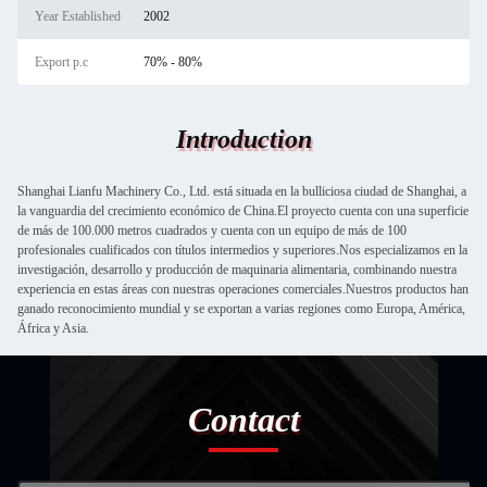
Year Established
2002
Export p.c
70% - 80%
Introduction
Shanghai Lianfu Machinery Co., Ltd. está situada en la bulliciosa ciudad de Shanghai, a
la vanguardia del crecimiento económico de China.El proyecto cuenta con una superficie
de más de 100.000 metros cuadrados y cuenta con un equipo de más de 100
profesionales cualificados con títulos intermedios y superiores.Nos especializamos en la
investigación, desarrollo y producción de maquinaria alimentaria, combinando nuestra
experiencia en estas áreas con nuestras operaciones comerciales.Nuestros productos han
ganado reconocimiento mundial y se exportan a varias regiones como Europa, América,
África y Asia.
Contact