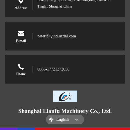
Zona B, Bldg. 8, No. 189, calle Songxuan, ciudad de
Tinglin, Shanghai, China
Address
peter@jyindustrial.com
E-mail
0086-17721272056
Phone
Shanghai Lianfu Machinery Co., Ltd.