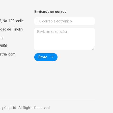
Envíenos un correo
8, No. 189, calle
dad de Tinglin,
ina
2056
strial.com
Envíe
Co., Ltd.. All Rights Reserved.