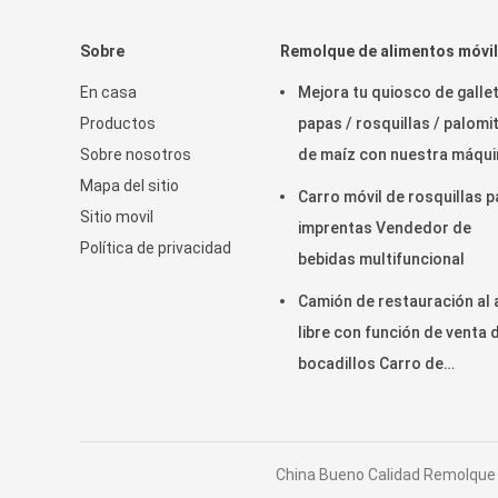
Sobre
Remolque de alimentos móvil
En casa
Mejora tu quiosco de gallet
Productos
papas / rosquillas / palomi
Sobre nosotros
de maíz con nuestra máqui
Mapa del sitio
de cono de helado Taiyaki
Carro móvil de rosquillas p
Sitio movil
imprentas Vendedor de
Política de privacidad
bebidas multifuncional
Camión de restauración al 
libre con función de venta 
bocadillos Carro de
mercancías comerciales
China Bueno Calidad Remolque d