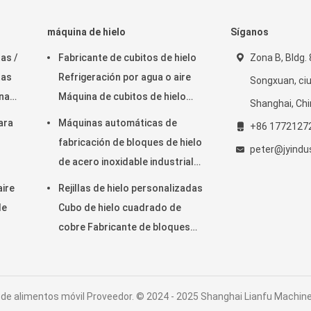
máquina de hielo
Síganos
as /
Fabricante de cubitos de hielo
Zona B, Bldg. 
tas
Refrigeración por agua o aire
Songxuan, ciu
na
Máquina de cubitos de hielo
Shanghai, Ch
automática combinada
ara
Máquinas automáticas de
+86 1772127
comercial
fabricación de bloques de hielo
peter@jyindu
de acero inoxidable industrial
304 para hogares pequeños
aire
Rejillas de hielo personalizadas
de
Cubo de hielo cuadrado de
cobre Fabricante de bloques
de hielo Cubo Evaporador de
hielo con tapa
e alimentos móvil Proveedor. © 2024 - 2025 Shanghai Lianfu Machinery 