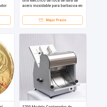
Grill eléctrico de roca de lava de
ador
acero inoxidable para barbacoa en
la mesa 400 * 650 * 480MM
Mejor Precio
al
3700 Modelo Contenedor de