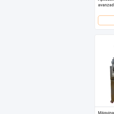
avanzad
lámpara
para ove
Máquina