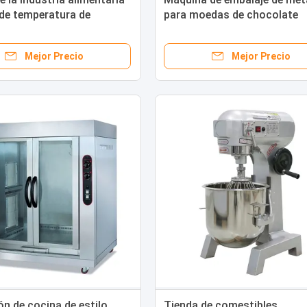
de temperatura de
para moedas de chocolate
n fácil Roasting Chicken
automática y fácil de operar
king Machine
Mejor Precio
Mejor Precio
ón de cocina de estilo
Tienda de comestibles