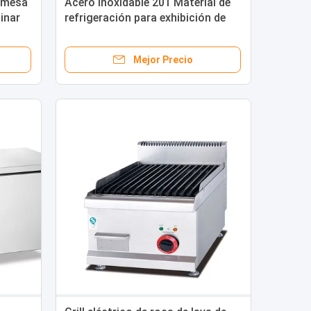
 mesa
Acero inoxidable 201 Material de
inar
refrigeración para exhibición de
carne de supermercado
Mejor Precio