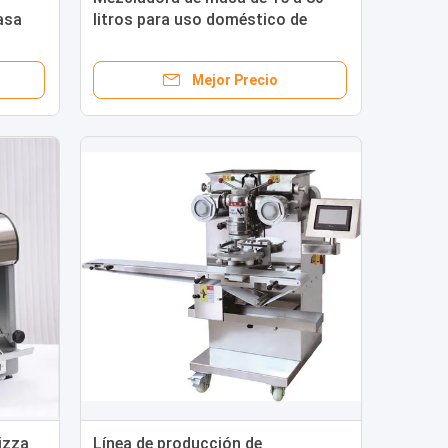
asa
litros para uso doméstico de
rina/
tecnología y diseño avanzados
Mejor Precio
izza
Línea de producción de