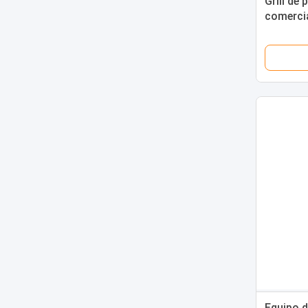
Grill de 
comercia
disposit
llamas e
Equipo d