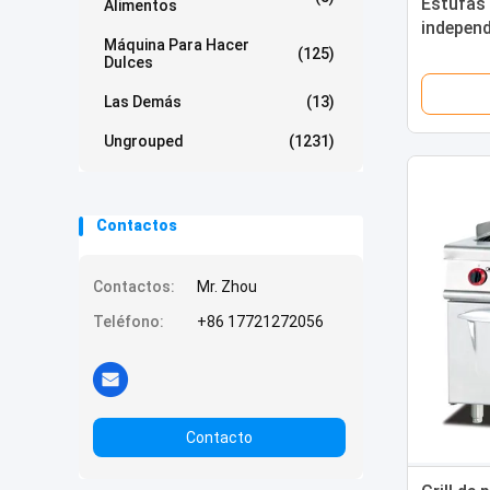
Estufas 
Alimentos
indepen
Máquina Para Hacer
y gabin
(125)
Dulces
Las Demás
(13)
Ungrouped
(1231)
Contactos
Contactos:
Mr. Zhou
Teléfono:
+86 17721272056
Contacto