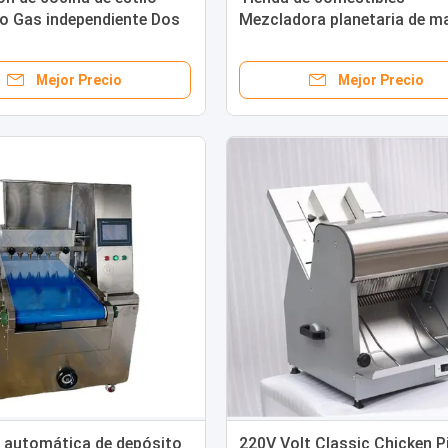
o Gas independiente Dos
Mezcladora planetaria de m
s completas Rotisserie
industrial/ Mezcladora de ha
jas y cerdos
Mezcladora de pasteles con
Mejor Precio
Mejor Precio
aprobación CE
 automática de depósito
220V Volt Classic Chicken P