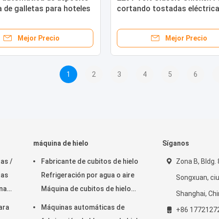
 de galletas para hoteles
cortando tostadas eléctric
máquina para formar bolas 
carne
Mejor Precio
Mejor Precio
1
2
3
4
5
6
máquina de hielo
Síganos
as /
Fabricante de cubitos de hielo
Zona B, Bldg. 
tas
Refrigeración por agua o aire
Songxuan, ciu
na
Máquina de cubitos de hielo
Shanghai, Ch
automática combinada
ara
Máquinas automáticas de
+86 1772127
comercial