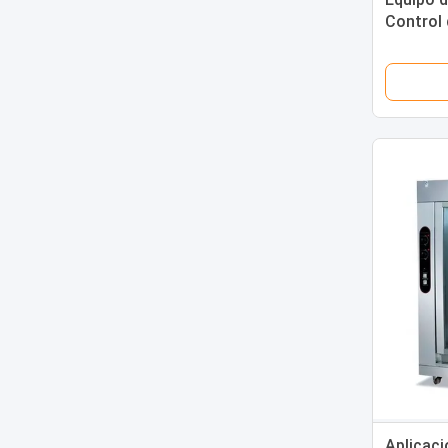
Control 
operació
Duck Ma
Aplicaci