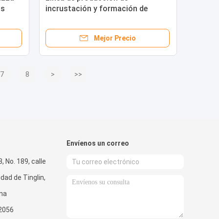
as
incrustación y formación de
de
galletas de alta productividad con
corte de pinza
Mejor Precio
7
8
>
>>
Envíenos un correo
8, No. 189, calle
dad de Tinglin,
ina
2056