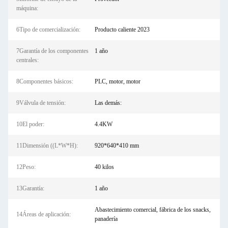
máquina:
6Tipo de comercialización:
Producto caliente 2023
7Garantía de los componentes
1 año
centrales:
8Componentes básicos:
PLC, motor, motor
9Válvula de tensión:
Las demás:
10El poder:
4.4KW
11Dimensión ((L*W*H):
920*640*410 mm
12Peso:
40 kilos
13Garantía:
1 año
Abastecimiento comercial, fábrica de los snacks,
14Áreas de aplicación:
panadería