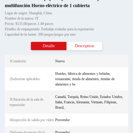
multifunción Horno eléctrico de 1 cubierta
Lugar de origen: Shanghái, China
Nombre de la marca: JY
Precio: $135.00/pieces 1-49 pieces
Detalles de empaquetado: Embalaje estándar para la exportación
Capacidad de la fuente: 200 juegos/juegos por mes
Detalle
Description
1Condición:
Nuevo
Hoteles, fábrica de alimentos y bebidas,
2Industrias aplicables:
restaurante, tienda de alimentos, tiendas de
alimentos y be
Canadá, Turquía, Reino Unido, Estados Unidos,
3Ubicación de la sala de
Italia, Francia, Alemania, Vietnam, Filipinas,
exposición:
Brasil,
4Inspección de salida por vídeo:
Proveedor
5Informe de ensayo de la
Proveedor