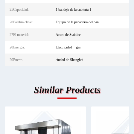
25Capacidad:
1 bandeja de la cubierta 1
26Palabra clave:
Equipo de la panadería del pan
27El material:
Acero de Stainlee
28Energía:
Electricidad + gas
29Puerto:
ciudad de Shanghai
Similar Products