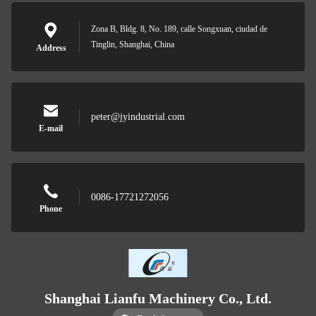
Zona B, Bldg. 8, No. 189, calle Songxuan, ciudad de
Tinglin, Shanghai, China
Address
peter@jyindustrial.com
E-mail
0086-17721272056
Phone
Shanghai Lianfu Machinery Co., Ltd.