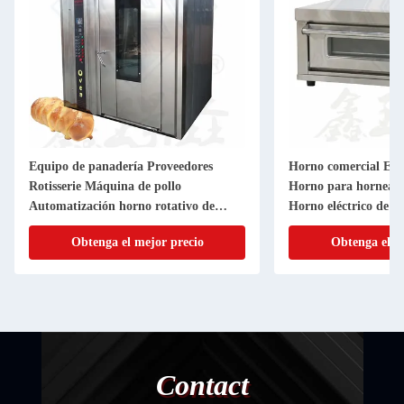
ería Proveedores
Horno comercial Equipo de panadería
na de pollo
Horno para hornear multifunción
horno rotativo de
Horno eléctrico de 1 cubierta
cial
el mejor precio
Obtenga el mejor precio
Contact